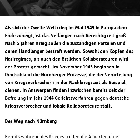
Datenschutzbehörde
sich unter informatieveiligheid@antwerpen.be an uns
wurden, erforderlich ist. Wenn Sie wissen möchten, wie
Drukpersstraat 35
wenden.
Weitergabe an andere Parteien
lange Ihre Daten in einem spezifischen Fall aufbewahrt
1000 Brüssel
werden, können Sie sich
Tel. 02/274.48.00
Als sich der Zweite Weltkrieg im Mai 1945 in Europa dem
unter informatieveiligheid@antwerpen.be an uns wenden.
Fax 02/274.48.35
Ende zuneigt, ist das Verlangen nach Gerechtigkeit groß.
Nach Ablauf der Aufbewahrungsfrist werden Ihre
contact@apd-gba.be
Nach 5 Jahren Krieg sollen die zuständigen Parteien und
persönlichen Daten von der Stadt Antwerpen gelöscht.
Aufbewahrungsfrist
deren Handlanger bestraft werden. Sowohl den Köpfen des
Wenn Sie Fragen zur Verarbeitung Ihrer personenbezogenen
Naziregimes, als auch den örtlichen Kollaborateuren wird
Daten gemäß dieser Erklärung haben, können Sie sich
der Prozess gemacht. Im November 1945 beginnen in
jederzeit an unseren Datenschutzbeauftragten
Deutschland die Nürnberger Prozesse, die der Verurteilung
unter
informatieveiligheid@antwerpen.be
wenden.
Ihre Rechte
von Kriegsverbrechern in der Nachkriegszeit als Beispiel
dienen. In Antwerpen finden inzwischen bereits seit der
Befreiung im Jahr 1944 Gerichtsverfahren gegen deutsche
Kriegsverbrecher und lokale Kollaborateure statt.
Der Weg nach Nürnberg
Bereits während des Krieges treffen die Alliierten eine