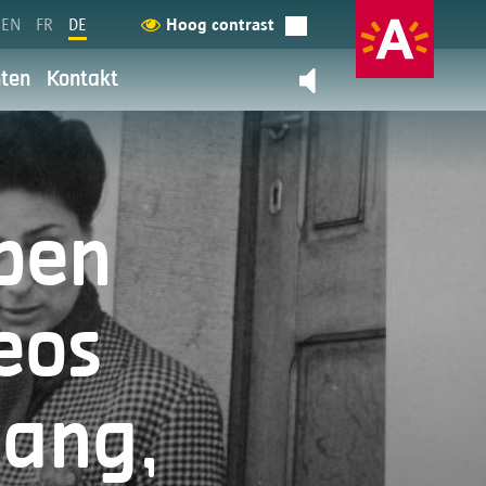
EN
FR
DE
Hoog contrast
ten
Kontakt
Kontaktieren Sie uns
terug
rung
pen
 Für die Stadt Antwerpen steht
eos
rdergrund. Wir möchten dies
ren Sie mehr darüber.
lang,
Data?