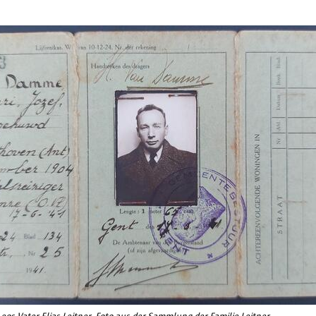
contact@apd-gba.be
Wenn Sie Fragen zur Verarbeitung Ihrer persone
Erklärung haben, können Sie sich jederzeit an u
unter
informatieveiligheid@antwerpen.be
wende
Leos Vater Elias Leitner. Foto aus der Sammlung der Familie Leitner