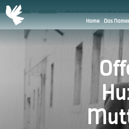
Home
Geschichten
Offene Häuser/Open Huizen: Wie es Leos Mutt
Home
Das Namen
Datenschutzerklärung
Dat
Of
Wafür verwenden wir ihre personli
Data?
Hu
Weitergabe an andere Parteien
Aufbewahrungsfrist
Ihre Rechte
Mutt