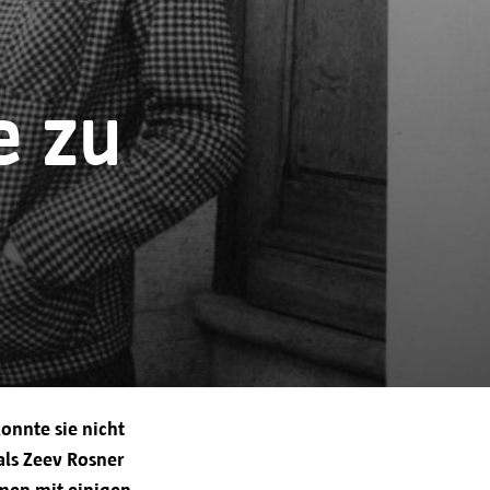
aten werden von der Stadt
beitet.
e zu
 Dienstleistungen
ffiziente und persönliche
flichtungen zu erfüllen.
hre Einwilligung gegeben.
onnte sie nicht
 als Zeev Rosner
mmen mit einigen