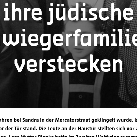
ihre jüdische
Die von Ihnen mitgeteilten personenbezogenen D
Antwerpen, Grote Markt 1, 2000 Antwerpen, verar
wiegerfamili
Ihre Daten werden ausschließlich verwendet, um
bereitzustellen, gezielt zu kommunizieren, eine e
verstecken
Nutzungserfahrung zu bieten und gesetzliche Verp
Für die Verarbeitung von Newslettern haben Sie I
Weitergabe an andere Parteien
Jahren bei Sandra in der Mercatorstraat geklingelt wurde, k
r der Tür stand. Die Leute an der Haustür stellten sich vor
 Leo. Leos Mutter Blanka hatte im Zweiten Weltkrieg zusa