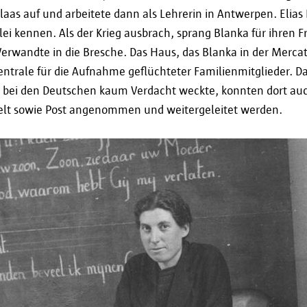
Zweck, für den sie erhoben wurden, erforderlich 
laas auf und arbeitete dann als Lehrerin in Antwerpen. Elias L
wie lange Ihre Daten in einem spezifischen Fall 
lei kennen. Als der Krieg ausbrach, sprang Blanka für ihren F
sich unter informatieveiligheid@antwerpen.be a
Verwandte in die Bresche. Das Haus, das Blanka in der Mercat
Aufbewahrungsfrist werden Ihre persönlichen Da
entrale für die Aufnahme geflüchteter Familienmitglieder. D
gelöscht.
 bei den Deutschen kaum Verdacht weckte, konnten dort auc
lt sowie Post angenommen und weitergeleitet werden.
Ihre Rechte
Gemäß der Verordnung (EU) 2016/679 vom 27. Apr
Datenschutz-Grundverordnung (DSGVO), haben Sie
Berichtigung und gegebenenfalls Löschung Ihrer D
Ausübung dieser Rechte an
informatieveilighei