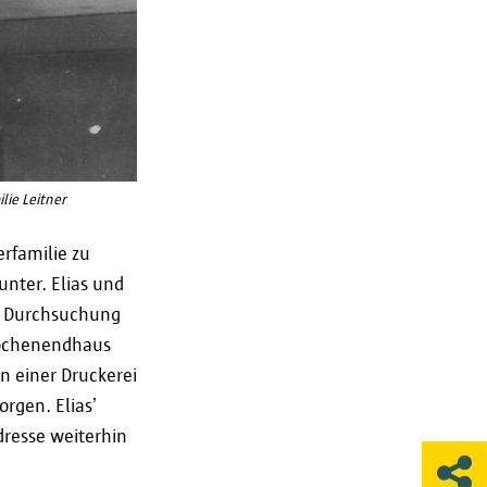
fsichtsbehörden Beschwerde
e Daten fehlerhaft verarbeitet
 Aufsichtskommission oder die
lie Leitner
rfamilie zu
unter. Elias und
ne Durchsuchung
Wochenendhaus
in einer Druckerei
orgen. Elias’
dresse weiterhin