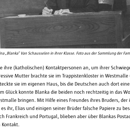
Darüber hinaus haben Sie das Recht, bei den Au
einzureichen, wenn Sie der Meinung sind, dass Ihr
werden. Hierfür können Sie sich an die Flämische
Datenschutzbehörde wenden.
Flämische Aufsichtskommission
Koning Albert II Laan 15
a „Blanka” Van Schausselen in ihrer Klasse. Foto aus der Sammlung der Fami
1210 Brüssel
Tel. 02 553 20 85
le ihre (katholischen) Kontaktpersonen an, um ihrer Schwiege
contact@toezichtcommissie.be
ressive Mutter brachte sie im Trappistenkloster in Westmalle 
steckte sie im eigenen Haus, bis die Deutschen auch dort ei
Datenschutzbehörde
m Glück konnte Blanka die beiden noch rechtzeitig in das 
Drukpersstraat 35
stmalle bringen. Mit Hilfe eines Freundes ihres Bruders, der 
1000 Brüssel
 es ihr, Elias und einigen seiner Brüder falsche Papiere zu bes
Tel. 02/274.48.00
ch Frankreich und Portugal, blieben aber über Blankas Posta
Fax 02/274.48.35
n Kontakt.