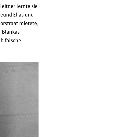
ist. Wenn Sie wissen möchten,
eitner lernte sie
aufbewahrt werden, können Sie
reund Elias und
n uns wenden. Nach Ablauf der
orstraat mietete,
ten von der Stadt Antwerpen
a Blankas
h falsche
il 2016, der sogenannten
 das Recht auf Zugang,
aten. Bitte wenden Sie sich zur
d@antwerpen.be
.