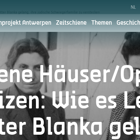
NL
er Blanka gelang, ihre jüdische Schwiegerfamilie zu verstecken
projekt Antwerpen
Zeitschiene
Themen
Geschich
Cookie-Wahl
enschutzerklä
fene Häuser/O
che
Antwerpen Herdenkt ist Teil der Stadt Antwerpen.
izen: Wie es L
digitale Kommunikation und Dienstleistung im Vo
unter Wahrung Ihrer Privatsphäre tun. Hier erfah
er Blanka ge
Wafür verwenden wir ihre personliche 