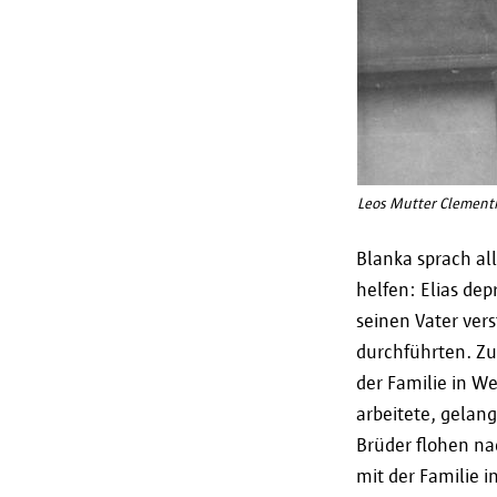
Leos Mutter Clementin
Blanka sprach al
helfen: Elias dep
seinen Vater ver
durchführten. Zu
der Familie in We
arbeitete, gelang
Brüder flohen na
mit der Familie i