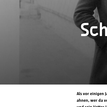
Sch
Als vor einigen 
ahnen, wer da vo
und sein Vetter