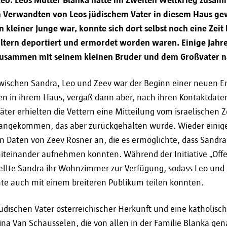
Die Stadt Antwerpen gibt Ihre persönlichen Daten 
 Verwandten von Leos jüdischem Vater in diesem Haus gew
Ihnen die angeforderten Informationen bereit
n kleiner Junge war, konnte sich dort selbst noch eine Zeit
ltern deportiert und ermordet worden waren. Einige Jahr
Die von Ihnen gewünschten Dienstleistungen 
usammen mit seinem kleinen Bruder und dem Großvater na
Gesetzliche Verpflichtungen zu erfüllen.
ischen Sandra, Leo und Zeev war der Beginn einer neuen E
Wenn Sie wissen möchten, ob und an wen Ihre Dat
en in ihrem Haus, vergaß dann aber, nach ihren Kontaktdaten
weitergegeben werden, können Sie sich
ter erhielten die Vettern eine Mitteilung vom israelischen Zo
unter informatieveiligheid@antwerpen.be an un
 angekommen, das aber zurückgehalten wurde. Wieder einige
en Daten von Zeev Rosner an, die es ermöglichte, dass Sandr
iteinander aufnehmen konnten. Während der Initiative „Off
ellte Sandra ihr Wohnzimmer zur Verfügung, sodass Leo und 
Aufbewahrungsfrist
te auch mit einem breiteren Publikum teilen konnten.
jüdischen Vater österreichischer Herkunft und eine katholisc
Ihre persönlichen Daten werden verarbeitet und g
na Van Schausselen, die von allen in der Familie Blanka gen