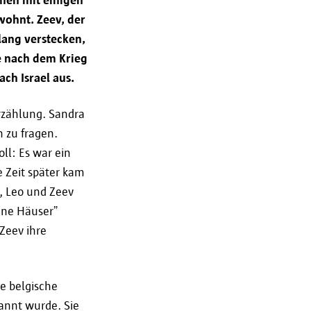
nur an Dritte weiter, um:
ohnt. Zeev, der
zustellen;
 lang verstecken,
e nach dem Krieg
(online) zu erbringen;
ch Israel aus.
rzählung. Sandra
en in einem spezifischen Fall
 zu fragen.
ll: Es war ein
s wenden.
 Zeit später kam
a, Leo und Zeev
ene Häuser”
Zeev ihre
he belgische
espeichert, solange dies für den
annt wurde. Sie